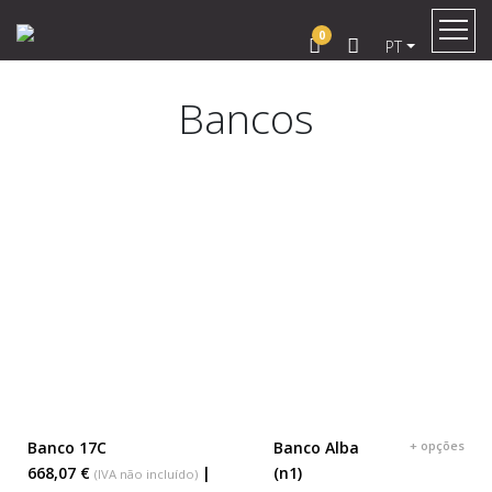
0
PT
Bancos
Banco 17C
Banco Alba
+ opções
ADICIONAR AO CESTO
ADICIONAR AO CESTO
668,07 €
|
(n1)
(IVA não incluído)