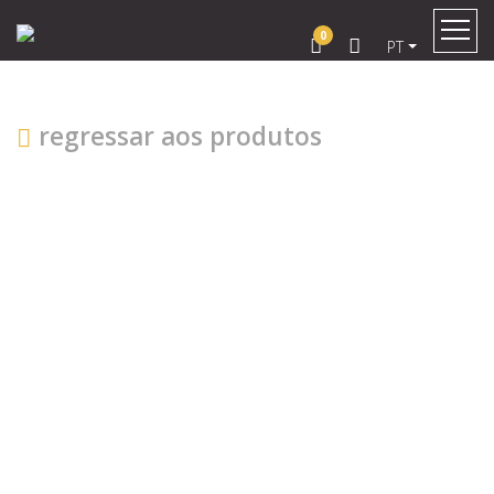
0
PT
regressar aos produtos