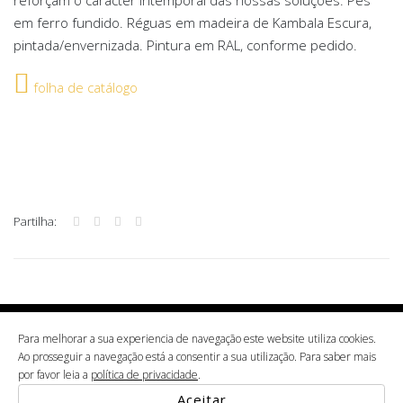
em ferro fundido. Réguas em madeira de Kambala Escura,
pintada/envernizada. Pintura em RAL, conforme pedido.
folha de catálogo
Partilha:
2022 © ALBA. (NIF: 508 834 287) Projectoalba, Unipessoal, Lda Vale da Mamôa 3854-909
Para melhorar a sua experiencia de navegação este website utiliza cookies.
00351 234 520 600* *chamada para a rede fixa
Albergaria-a-Velha tel.
Ao prosseguir a navegação está a consentir a sua utilização. Para saber mais
nacional
google maps
por favor leia a
política de privacidade
.
Política de privacidade
Termos & Condições
Aceitar